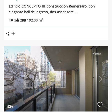
Edificio CONCEPTO III, construcción Remersaro, con
elegante hall de ingreso, dos ascensore
...
2
3
2
192.00 m
Venta
Previous
Next
9