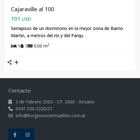
Cajaraville al 100
101
USD
Semipisos de un dormitorio en la mejor zona de Barrio
Martin, a metros del río y del Parqu
...
2
1
1
0.00 m
Contacto
3 de Febrero 2503 - CP. 2000 - Rosario
0341 530-2220/21
info@borgonovoinmuebles.com.ar