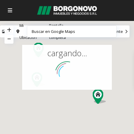
Mi
Pantalla
Ver
Anterior
Siguiente
Ubicación
completa
cargando...