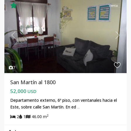
Venta
Previous
Next
7
San Martín al 1800
52,000
USD
Departamento externo, 6º piso, con ventanales hacia el
Este, sobre calle San Martín. En ed
...
2
2
1
46.00 m