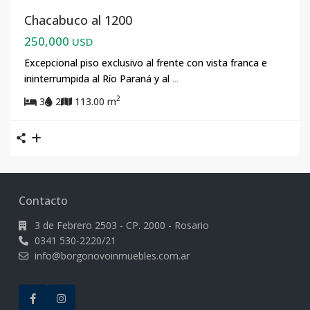
Chacabuco al 1200
250,000
USD
Excepcional piso exclusivo al frente con vista franca e
ininterrumpida al Río Paraná y al
...
2
3
2
113.00 m
Contacto
3 de Febrero 2503 - CP. 2000 - Rosario
0341 530-2220/21
info@borgonovoinmuebles.com.ar