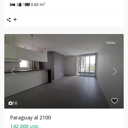
2
2
1
0.00 m
Venta
Previous
Next
18
Paraguay al 2100
142,000
USD