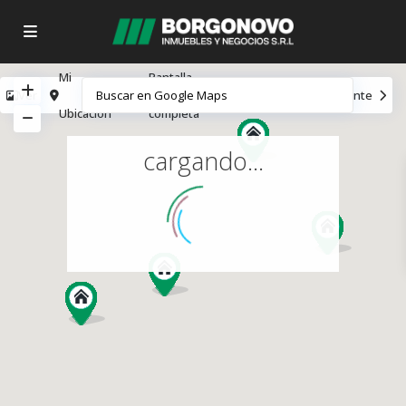
Mi
Pantalla
Ver
Anterior
Siguiente
Ubicación
completa
cargando...