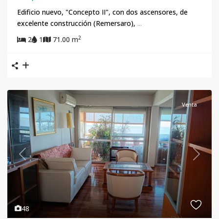
Edificio nuevo, "Concepto II", con dos ascensores, de
excelente construcción (Remersaro),
...
2
2
1
71.00 m
Venta
Previous
Next
48