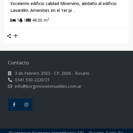
Excelente edificio calidad Minervino, aledaño al edificio
Lavardén. Amenities en el 1er pi
...
2
1
1
48.00 m
Contacto
3 de Febrero 2503 - CP. 2000 - Rosario
0341 530-2220/21
info@borgonovoinmuebles.com.ar
Borgonovo Negocios Inmobiliarios SRL - Rosario, Santa Fe,