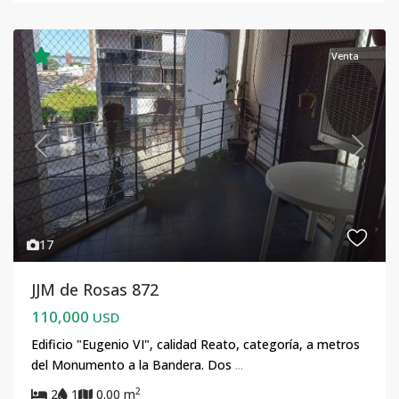
Venta
Previous
Next
17
JJM de Rosas 872
110,000
USD
Edificio "Eugenio VI", calidad Reato, categoría, a metros
del Monumento a la Bandera. Dos
...
2
2
1
0.00 m