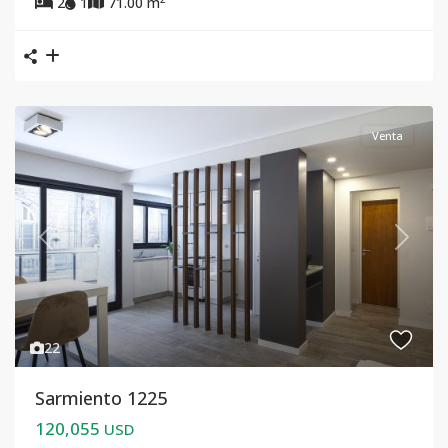
2
1
71.00 m
Venta
Previous
Next
22
Sarmiento 1225
120,055
USD