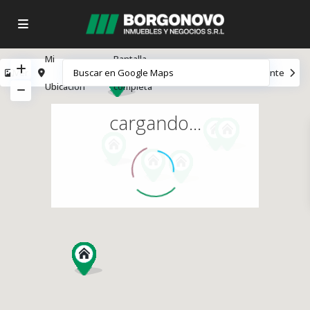
Mi
Pantalla
Ver
Anterior
Siguiente
Ubicación
completa
cargando...