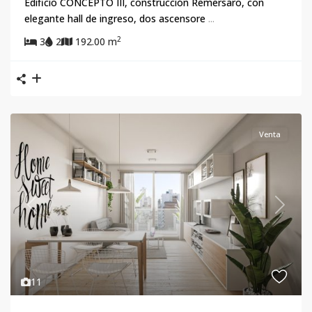
Edificio CONCEPTO III, construcción Remersaro, con
elegante hall de ingreso, dos ascensore
...
2
3
2
192.00 m
Venta
Previous
Next
11