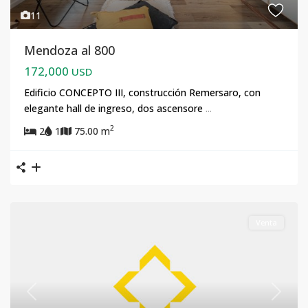
11
Mendoza al 800
172,000
USD
Edificio CONCEPTO III, construcción Remersaro, con
elegante hall de ingreso, dos ascensore
...
2
2
1
75.00 m
Venta
Previous
Next