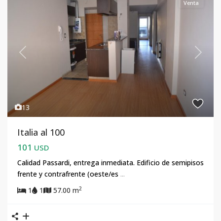
Venta
Previous
Next
13
Italia al 100
101
USD
Calidad Passardi, entrega inmediata. Edificio de semipisos
frente y contrafrente (oeste/es
...
2
1
1
57.00 m