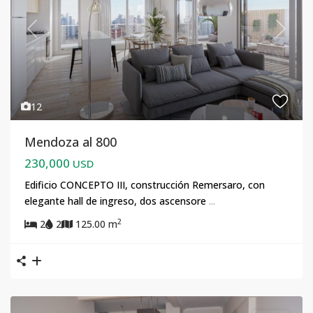
Previous
Next
12
Mendoza al 800
230,000
USD
Edificio CONCEPTO III, construcción Remersaro, con
elegante hall de ingreso, dos ascensore
...
2
2
2
125.00 m