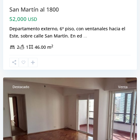
San Martín al 1800
52,000
USD
Departamento externo, 6º piso, con ventanales hacia el
Este, sobre calle San Martín. En ed
...
2
2
1
46.00 m
Centro
,
Rosario
Destacado
Venta
Previous
Next