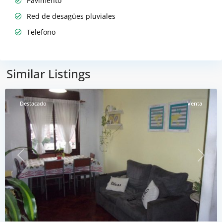
Pavimento
Red de desagües pluviales
Telefono
Abasto
,
Similar Listings
Rosario
Destacado
Venta
Previous
Next